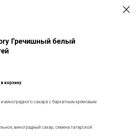
tory Гречишный белый
тей
 в корзину
 и виноградного сахара с бархатным кремовым
льное, виноградный сахар, семена татарской