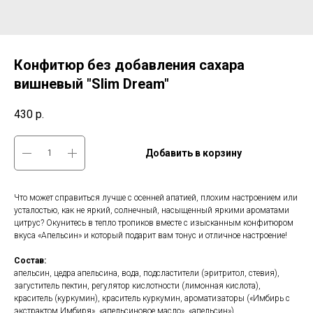
Конфитюр без добавления сахара
вишневый "Slim Dream"
430
р.
Добавить в корзину
Что может справиться лучше с осенней апатией, плохим настроением или
усталостью, как не яркий, солнечный, насыщенный яркими ароматами
цитрус? Окунитесь в тепло тропиков вместе с изысканным конфитюром
вкуса «Апельсин» и который подарит вам тонус и отличное настроение!
Состав:
апельсин, цедра апельсина, вода, подсластители (эритритол, стевия),
загуститель пектин, регулятор кислотности (лимонная кислота),
краситель (куркумин), краситель куркумин, ароматизаторы («Имбирь с
экстрактом Имбиря», «апельсиновое масло», «апельсин»).