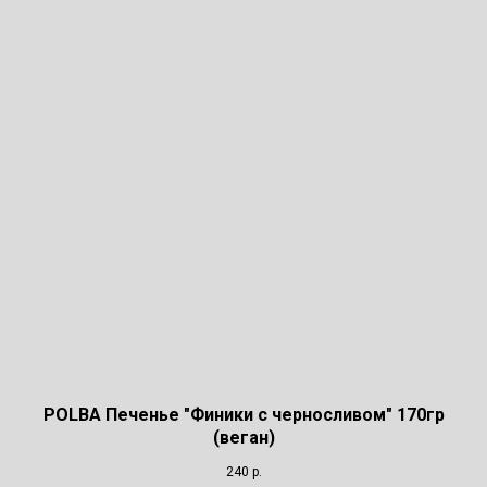
POLBA Печенье "Финики с черносливом" 170гр
(веган)
240
р.