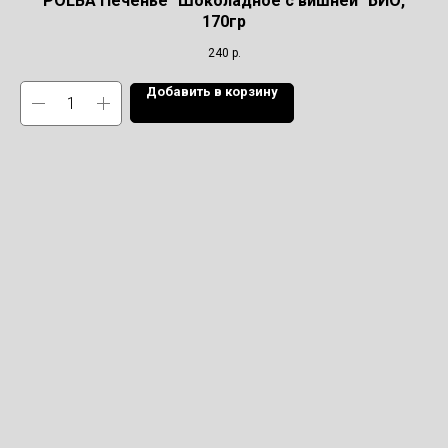
POLBA Печенье "Шоколадное с вишней" БИО,
170гр
240
р.
Добавить в корзину